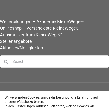
Weiterbildungen – Akademie KleineWege®
Onlineshop – Versandkiste KleineWege®
Autismuszentrum KleineWege®
Stellenangebote
Aktuelles/Neuigkeiten
Suche
nach:
Wir verwenden Cookies, um dir die bestmögliche Erfahrung auf
© Copyright - 2026 | KleineWege® Autismuszentrum &
unserer Website zu bieten.
Beratungsstelle Heilpädagogik im Konzept
In den
Einstellungen
kannst du erfahren, welche Cookies wir