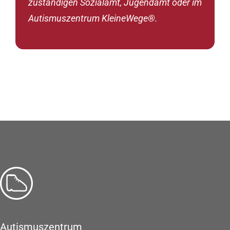
zuständigen Sozialamt, Jugendamt oder im
Autismuszentrum KleineWege®.
Autismuszentrum